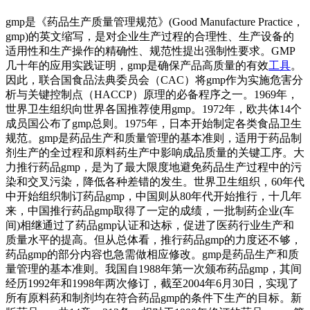
gmp是《药品生产质量管理规范》(Good Manufacture Practice，
gmp)的英文缩写，是对企业生产过程的合理性、生产设备的
适用性和生产操作的精确性、规范性提出强制性要求。GMP
几十年的应用实践证明，gmp是确保产品高质量的有效
工具
。
因此，联合国食品法典委员会（CAC）将gmp作为实施危害分
析与关键控制点（HACCP）原理的必备程序之一。1969年，
世界卫生组织向世界各国推荐使用gmp。1972年，欧共体14个
成员国公布了gmp总则。1975年，日本开始制定各类食品卫生
规范。gmp是药品生产和质量管理的基本准则，适用于药品制
剂生产的全过程和原料药生产中影响成品质量的关键工序。大
力推行药品gmp，是为了最大限度地避免药品生产过程中的污
染和交叉污染，降低各种差错的发生。世界卫生组织，60年代
中开始组织制订药品gmp，中国则从80年代开始推行，十几年
来，中国推行药品gmp取得了一定的成绩，一批制药企业(车
间)相继通过了药品gmp认证和达标，促进了医药行业生产和
质量水平的提高。但从总体看，推行药品gmp的力度还不够，
药品gmp的部分内容也急需做相应修改。gmp是药品生产和质
量管理的基本准则。我国自1988年第一次颁布药品gmp，其间
经历1992年和1998年两次修订，截至2004年6月30日，实现了
所有原料药和制剂均在符合药品gmp的条件下生产的目标。新