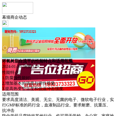
幕墙商企动态
环氧树脂自流平的性能特点和适用范围
2024-01-30 浏览:
110
性能特点
1.防腐蚀性能好;
2.增加基本的强度与弹性模量;
3.提高热变型温度和低温冲击强度.
适用范围
要求高度清洁、美观、无尘、无菌的电子、微软电子行业，实
行GMP标准的药行业，血液制品行业。要求耐磨、抗重压、
抗冲击
防化学药品腐蚀的其他行业，也可用于学校、办公室、家庭地