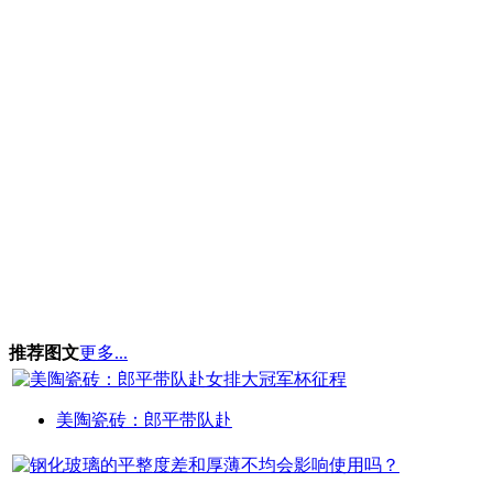
推荐图文
更多...
美陶瓷砖：郎平带队赴