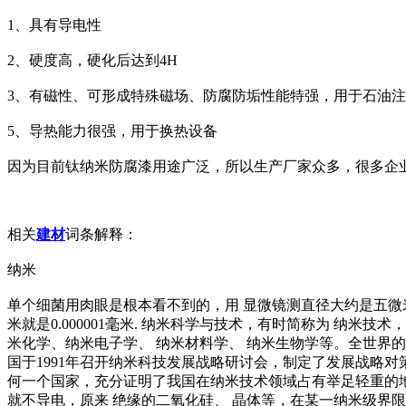
1、具有导电性
2、硬度高，硬化后达到4H
3、有磁性、可形成特殊磁场、防腐防垢性能特强，用于石油注
5、导热能力很强，用于换热设备
因为目前钛纳米防腐漆用途广泛，所以生产厂家众多，很多企
相关
建材
词条解释：
纳米
单个细菌用肉眼是根本看不到的，用 显微镜测直径大约是五微
米就是0.000001毫米. 纳米科学与技术，有时简称为 纳
米化学、纳米电子学、 纳米材料学、 纳米生物学等。全世界
国于1991年召开纳米科技发展战略研讨会，制定了发展战略
何一个国家，充分证明了我国在纳米技术领域占有举足轻重的地
就不导电，原来 绝缘的二氧化硅、 晶体等，在某一纳米级界