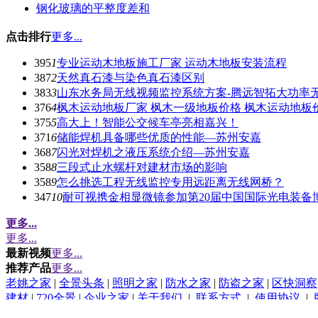
钢化玻璃的平整度差和
点击排行
更多...
395
1
专业运动木地板施工厂家 运动木地板安装流程
387
2
天然真石漆与染色真石漆区别
383
3
山东水务局无线视频监控系统方案-腾远智拓大功率
376
4
枫木运动地板厂家 枫木一级地板价格 枫木运动地板
375
5
高大上！智能公交候车亭亮相嘉兴！
371
6
储能焊机具备哪些优质的性能—苏州安嘉
368
7
闪光对焊机之液压系统介绍—苏州安嘉
358
8
三段式止水螺杆对建材市场的影响
358
9
怎么挑选工程无线监控专用远距离无线网桥？
347
10
耐可视携金相显微镜参加第20届中国国际光电装备
更多...
更多...
最新视频
更多...
推荐产品
更多...
老姚之家
|
全景头条
|
照明之家
|
防水之家
|
防盗之家
|
区快洞察
建材
|
720全景
|
企业之家
|
关于我们
|
联系方式
|
使用协议
|
(c)2015-2017 Bybc.cn SYSTEM All Rights Reserved