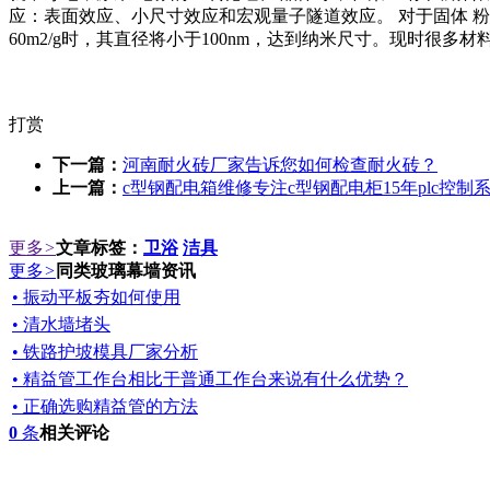
应：表面效应、小尺寸效应和宏观量子隧道效应。 对于固体 粉
60m2/g时，其直径将小于100nm，达到纳米尺寸。现时很多
打赏
下一篇：
河南耐火砖厂家告诉您如何检查耐火砖？
上一篇：
c型钢配电箱维修专注c型钢配电柜15年plc控制
更多
>
文章标签：
卫浴
洁具
更多
>
同类玻璃幕墙资讯
• 振动平板夯如何使用
• 清水墙堵头
• 铁路护坡模具厂家分析
• 精益管工作台相比于普通工作台来说有什么优势？
• 正确选购精益管的方法
0
条
相关评论