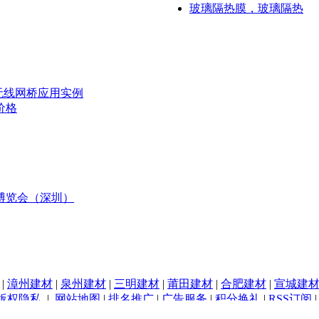
玻璃隔热膜，玻璃隔热
无线网桥应用实例
价格
博览会（深圳）
|
漳州建材
|
泉州建材
|
三明建材
|
莆田建材
|
合肥建材
|
宣城建
版权隐私
|
网站地图
|
排名推广
|
广告服务
|
积分换礼
|
RSS订阅