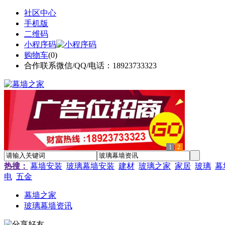
社区中心
手机版
二维码
小程序码
购物车
(
0
)
合作联系微信/QQ/电话：18923733323
1
2
热搜：
幕墙安装
玻璃幕墙安装
建材
玻璃之家
家居
玻璃
幕
电
五金
幕墙之家
玻璃幕墙资讯