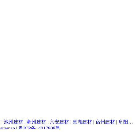
材
|
池州建材
|
亳州建材
|
六安建材
|
巢湖建材
|
宿州建材
|
阜阳建材
|
sitemap
|
粤ICP备14017808号