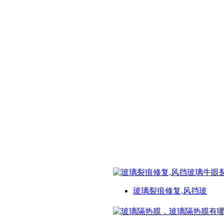
玻璃裂痕修复,风挡玻