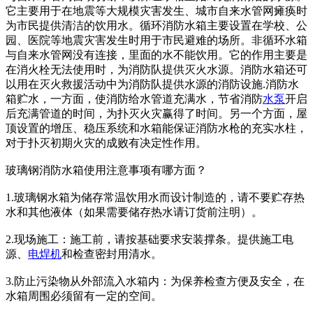
它主要用于在地震等大规模灾害发生、城市自来水管网瘫痪时
为市民提供清洁的饮用水。循环消防水箱主要设置在学校、公
园、医院等地震灾害发生时用于市民避难的场所。非循环水箱
与自来水管网没有连接，里面的水不能饮用。它的作用主要是
在消火栓无法使用时，为消防队提供灭火水源。消防水箱还可
以用在灭火救援活动中为消防队提供水源的消防设施.消防水
箱贮水，一方面，使消防给水管道充满水，节省消防
水泵
开启
后充满管道的时间，为扑灭火灾赢得了时间。另一个方面，屋
顶设置的增压、稳压系统和水箱能保证消防水枪的充实水柱，
对于扑灭初期火灾的成败有决定性作用。
玻璃钢消防水箱使用注意事项有哪方面？
1.玻璃钢水箱为储存常温饮用水而设计制造的，请不要贮存热
水和其他液体（如果需要储存热水请订货前注明）。
2.现场施工：施工前，请按基础要求安装撑条。提供施工电
源、
电焊机
和检查密封用清水。
3.防止污染物从外部流入水箱内：为保养检查方便及安全，在
水箱周围必须留有一定的空间。