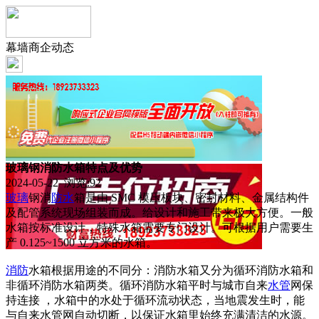
幕墙商企动态
玻璃钢消防水箱特点及优势
2024-05-22 浏览:
92
玻璃
钢消
防水
箱是由 SMC 模压板块、密封材料、金属结构件
及配管系统现场组装而成。给设计和施工带来极大方便。一般
水箱按标准设计，特殊水箱需要专门设计。可根据用户需要生
产 0.125~1500 立方米的水箱。
消防
水箱根据用途的不同分：消防水箱又分为循环消防水箱和
非循环消防水箱两类。循环消防水箱平时与城市自来
水管
网保
持连接 ，水箱中的水处于循环流动状态，当地震发生时，能
与自来水管网自动切断，以保证水箱里始终充满清洁的水源。