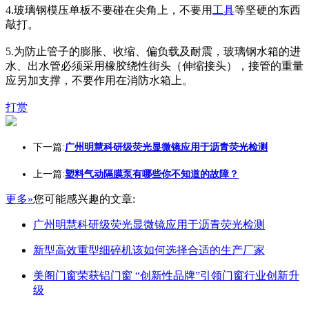
4.玻璃钢模压单板不要碰在尖角上，不要用
工具
等坚硬的东西
敲打。
5.为防止管子的膨胀、收缩、偏负载及耐震，玻璃钢水箱的进
水、出水管必须采用橡胶绕性街头（伸缩接头），接管的重量
应另加支撑，不要作用在消防水箱上。
打赏
下一篇:
广州明慧科研级荧光显微镜应用于沥青荧光检测
上一篇:
塑料气动隔膜泵有哪些你不知道的故障？
更多»
您可能感兴趣的文章:
广州明慧科研级荧光显微镜应用于沥青荧光检测
新型高效重型细碎机该如何选择合适的生产厂家
美阁门窗荣获铝门窗 “创新性品牌”引领门窗行业创新升
级